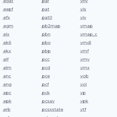
.edat
.par
.vhv
.eepf
.pat
.vis
.efx
.pat0
.viv
.egm
.pb2map
.vmap
.eix
.pbn
.vmap_c
.ek6
.pbo
.vmdl
.ekx
.pbp
.vmf
.elf
.pcc
.vmv
.elm
.pcd
.vmx
.enc
.pce
.vob
.eng
.pcf
.vol
.epc
.pck
.vp
.epk
.pcsav
.vpk
.erb
.pcsxstate
.vtf