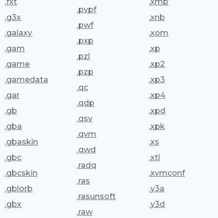
.fxt
.xmb
.pvpf
.g3x
.xnb
.pwf
.galaxy
.xom
.pxp
.gam
.xp
.pzl
.game
.xp2
.pzp
.gamedata
.xp3
.qc
.gar
.xp4
.qdp
.gb
.xpd
.qsv
.gba
.xpk
.qvm
.gbaskin
.xs
.qwd
.gbc
.xtl
.radq
.gbcskin
.xvmconf
.ras
.gblorb
.y3a
.rasunsoft
.gbx
.y3d
.raw