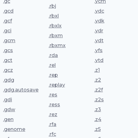
.gc
.ycm
.rbj
.gcd
.ydc
.rbxl
.gcf
.ydk
.rbxlx
.gci
.ydr
.rbxm
.gcm
.ydt
.rbxmx
.gcs
.yfs
.rda
.gct
.ytd
.rel
.gcz
.z1
.rep
.gdg
.z2
.replay
.gdg.autosave
.z2f
.res
.gdi
.z2s
.ress
.gdw
.z3
.rez
.gen
.z4
.rfa
.genome
.z5
.rfc