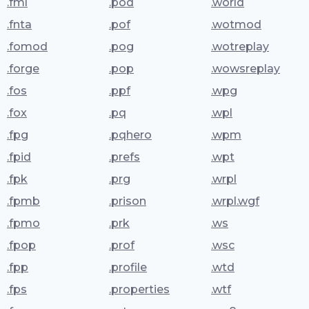
.fml
.pod
.world
.fnta
.pof
.wotmod
.fomod
.pog
.wotreplay
.forge
.pop
.wowsreplay
.fos
.ppf
.wpg
.fox
.pq
.wpl
.fpg
.pqhero
.wpm
.fpid
.prefs
.wpt
.fpk
.prg
.wrpl
.fpmb
.prison
.wrpl.wgf
.fpmo
.prk
.ws
.fpop
.prof
.wsc
.fpp
.profile
.wtd
.fps
.properties
.wtf