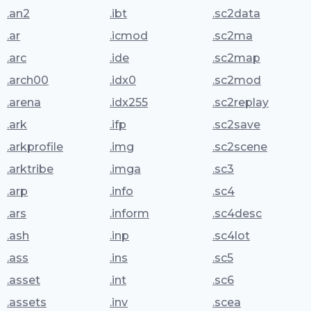
.an2
.ibt
.sc2data
.ar
.icmod
.sc2ma
.arc
.ide
.sc2map
.arch00
.idx0
.sc2mod
.arena
.idx255
.sc2replay
.ark
.ifp
.sc2save
.arkprofile
.img
.sc2scene
.arktribe
.imga
.sc3
.arp
.info
.sc4
.ars
.inform
.sc4desc
.ash
.inp
.sc4lot
.ass
.ins
.sc5
.asset
.int
.sc6
.assets
.inv
.scea