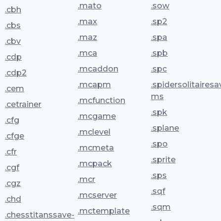
.mato
.sow
.cbh
.max
.sp2
.cbs
.maz
.spa
.cbv
.mca
.spb
.cdp
.mcaddon
.spc
.cdp2
.mcapm
.spidersolitairesa
.cem
ms
.mcfunction
.cetrainer
.spk
.mcgame
.cfg
.splane
.mclevel
.cfge
.spo
.mcmeta
.cfr
.sprite
.mcpack
.cgf
.sps
.mcr
.cgz
.sqf
.mcserver
.chd
.sqm
.mctemplate
.chesstitanssave-