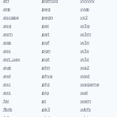
.erf
.pdmod
.vvvvvv
.erp
.peg
.vwp
.escape
.pegn
.vx2
.esg
.per
.w3g
.esm
.pet
.w3m
.esp
.pgf
.w3n
.ess
.pgn
.w3x
.est_uax
.pgt
.w3z
.evp
.phn
.wa2
.ewl
.phya
.wad
.exc
.phz
.wagame
.exs
.pig
.wal
.far
.pj
.wam
.fbrb
.pk3
.wbfs