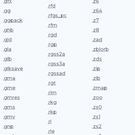
.gfx
.z6
.rfd
.gg
.z64
.rfgs_pc
.ggpack
.z7
.rfm
.ghb
.z8
.rgd
.gjd
.zad
.rgp
.gla
.zblorb
.rgss2a
.glb
.zds
.rgss3a
.glksave
.zip
.rgssad
.gma
.zlb
.rgt
.gme
.zmap
.rim
.gmres
.zoo
.rkg
.gms
.zs0
.rkp
.gmv
.zs1
.rl
.gnp
.zs2
.rle