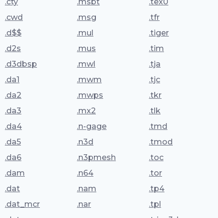
.cty
.msbt
.tex0
.cwd
.msg
.tfr
.d$$
.mul
.tiger
.d2s
.mus
.tim
.d3dbsp
.mwl
.tja
.da1
.mwm
.tjc
.da2
.mwps
.tkr
.da3
.mx2
.tlk
.da4
.n-gage
.tmd
.da5
.n3d
.tmod
.da6
.n3pmesh
.toc
.dam
.n64
.tor
.dat
.nam
.tp4
.dat_mcr
.nar
.tpl