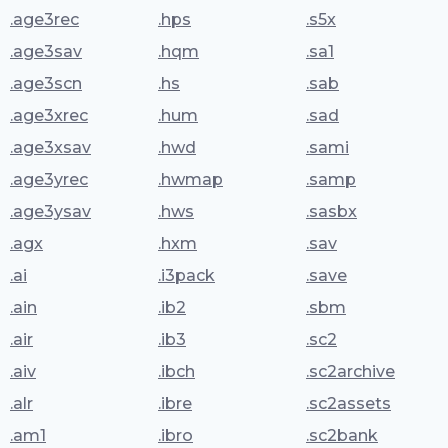
.age3rec
.hps
.s5x
.age3sav
.hqm
.sa1
.age3scn
.hs
.sab
.age3xrec
.hum
.sad
.age3xsav
.hwd
.sami
.age3yrec
.hwmap
.samp
.age3ysav
.hws
.sasbx
.agx
.hxm
.sav
.ai
.i3pack
.save
.ain
.ib2
.sbm
.air
.ib3
.sc2
.aiv
.ibch
.sc2archive
.alr
.ibre
.sc2assets
.am1
.ibro
.sc2bank