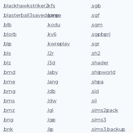
.blackhawkstriker2
.kfs
.sgb
.blasterball3savedgame
.kmp
.sgf
.blb
.kodu
.sgm
.blorb
.kv6
.sgpbprj
.blp
.kwreplay
.sgr
.bls
.l2r
.sh2
.blz
.l3d
.shader
.bmd
.laby
.shipworld
.bme
.lang
.shpa
.bmg
.ldb
.sid
.bms
.ldw
.sii
.bmz
.lgl
.sims2pack
.bng
.lgp
.sims3
.bnk
.lip
.sims3.backup