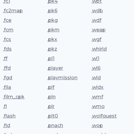
.fc1
.pk4
.wbt
.fc2map
.pk6
.wdb
.fce
.pkg
.wdf
.fcm
.pkm
.weap
.fcs
.pkx
.wgf
.fds
.pkz
.whirld
.ff
.pl1
.wl1
.ffd
.player
.wl6
.fgd
.playmission
.wld
.fila
.plf
.wldx
.film_cpk
.pln
.wmf
.fl
.plr
.wmo
.flash
.plt0
.wolfquest
.fld
.pnach
.wop