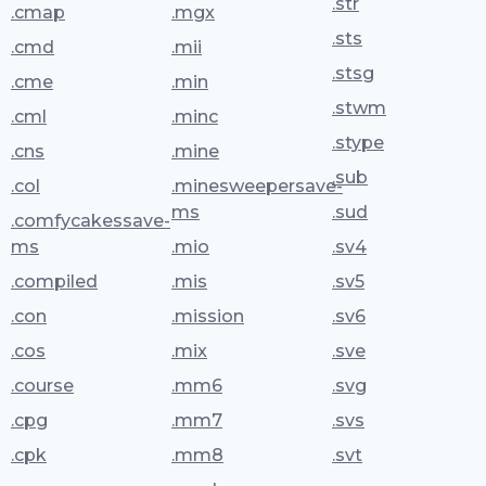
.str
.cmap
.mgx
.sts
.cmd
.mii
.stsg
.cme
.min
.stwm
.cml
.minc
.stype
.cns
.mine
.sub
.col
.minesweepersave-
ms
.sud
.comfycakessave-
ms
.mio
.sv4
.compiled
.mis
.sv5
.con
.mission
.sv6
.cos
.mix
.sve
.course
.mm6
.svg
.cpg
.mm7
.svs
.cpk
.mm8
.svt