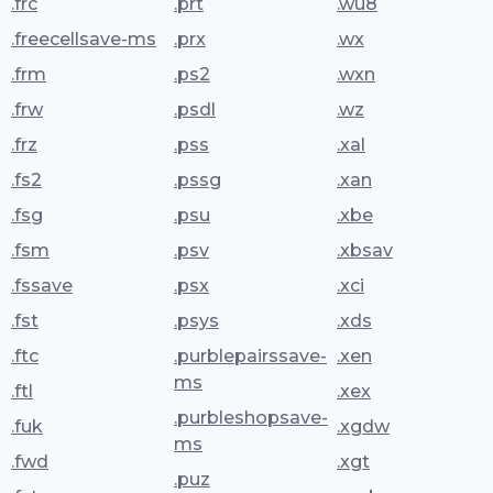
.frc
.prt
.wu8
.freecellsave-ms
.prx
.wx
.frm
.ps2
.wxn
.frw
.psdl
.wz
.frz
.pss
.xal
.fs2
.pssg
.xan
.fsg
.psu
.xbe
.fsm
.psv
.xbsav
.fssave
.psx
.xci
.fst
.psys
.xds
.ftc
.purblepairssave-
.xen
ms
.ftl
.xex
.purbleshopsave-
.fuk
.xgdw
ms
.fwd
.xgt
.puz