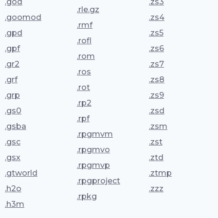
.god
.zs3
.rle.gz
.goomod
.zs4
.rmf
.gpd
.zs5
.rofl
.gpf
.zs6
.rom
.gr2
.zs7
.ros
.grf
.zs8
.rot
.grp
.zs9
.rp2
.gs0
.zsd
.rpf
.gsba
.zsm
.rpgmvm
.gsc
.zst
.rpgmvo
.gsx
.ztd
.rpgmvp
.gtworld
.ztmp
.rpgproject
.h2o
.zzz
.rpkg
.h3m