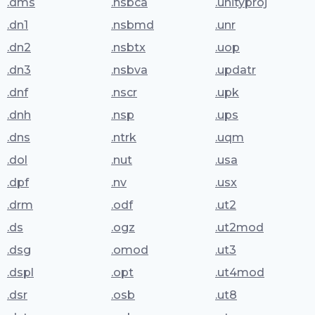
.dms
.nsbca
.unityproj
.dn1
.nsbmd
.unr
.dn2
.nsbtx
.uop
.dn3
.nsbva
.updatr
.dnf
.nscr
.upk
.dnh
.nsp
.ups
.dns
.ntrk
.uqm
.dol
.nut
.usa
.dpf
.nv
.usx
.drm
.odf
.ut2
.ds
.ogz
.ut2mod
.dsg
.omod
.ut3
.dspl
.opt
.ut4mod
.dsr
.osb
.ut8