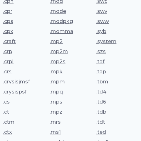
.cpn
.mod
.swc
.cpr
.mode
.swv
.cps
.modpkg
.sww
.cpx
.momma
.syb
.craft
.mp2
.system
.crp
.mp2m
.szs
.crpl
.mp2s
.taf
.crs
.mpk
.tap
.crysisjmsf
.mpm
.tbm
.crysispsf
.mpq
.td4
.cs
.mps
.td6
.ct
.mpz
.tdb
.ctm
.mrs
.tdt
.ctx
.ms1
.ted