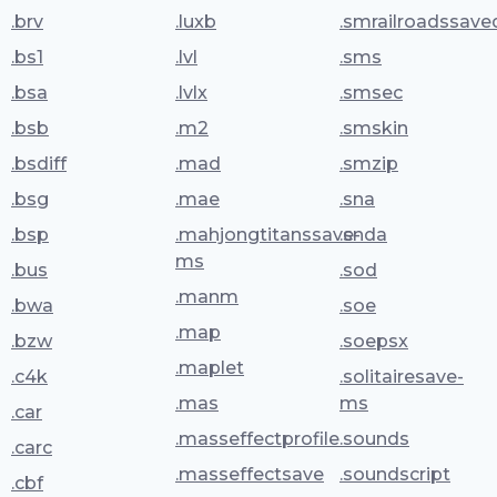
.brv
.luxb
.smrailroadssav
.bs1
.lvl
.sms
.bsa
.lvlx
.smsec
.bsb
.m2
.smskin
.bsdiff
.mad
.smzip
.bsg
.mae
.sna
.bsp
.mahjongtitanssave-
.snda
ms
.bus
.sod
.manm
.bwa
.soe
.map
.bzw
.soepsx
.maplet
.c4k
.solitairesave-
.mas
ms
.car
.masseffectprofile
.sounds
.carc
.masseffectsave
.soundscript
.cbf