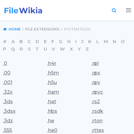
HOME
FILE EXTENSIONS
SYSTEM FILES
#
A
B
C
D
E
F
G
H
I
J
K
L
M
N
O
P
Q
R
S
T
U
V
W
X
Y
Z
.0
.h4r
.rpl
.00
.h5m
.rpx
.001
.h5u
.rpy
.32x
.ham
.rpyc
.3ds
.hat
.rs2
.3dsx
.hbs
.rsdk
.3dz
.he
.rton
.555
.he0
.rttex