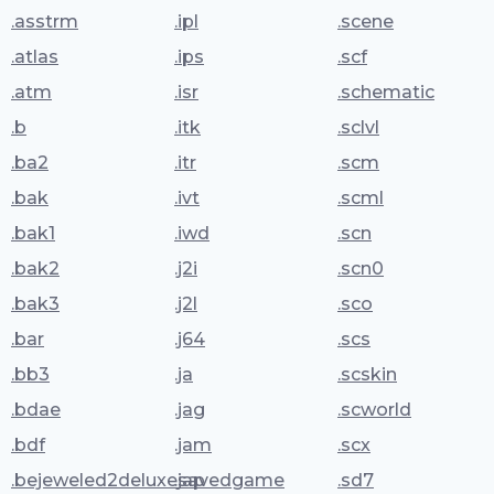
.asstrm
.ipl
.scene
.atlas
.ips
.scf
.atm
.isr
.schematic
.b
.itk
.sclvl
.ba2
.itr
.scm
.bak
.ivt
.scml
.bak1
.iwd
.scn
.bak2
.j2i
.scn0
.bak3
.j2l
.sco
.bar
.j64
.scs
.bb3
.ja
.scskin
.bdae
.jag
.scworld
.bdf
.jam
.scx
.bejeweled2deluxesavedgame
.jap
.sd7