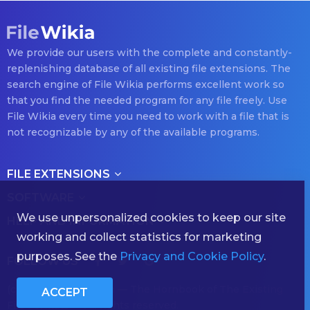
We provide our users with the complete and constantly-
replenishing database of all existing file extensions. The
search engine of File Wikia performs excellent work so
that you find the needed program for any file freely. Use
File Wikia every time you need to work with a file that is
not recognizable by any of the available programs.
FILE EXTENSIONS
SOFTWARE
We use unpersonalized cookies to keep our site
HELP AND INFORMATION
working and collect statistics for marketing
purposes. See the
Privacy and Cookie Policy
.
FOLLOW US
(с) 2026 filewikia.com — The Hornbook of The Existing
ACCEPT
File Formats — All rights reserved.