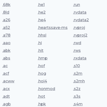
.68k
.he1
.run
.8ld
.he2
.rvdata
.a26
.he4
.rvdata2
.a52
.heartssave-ms
.rvproj
.a78
.hhsl
.rvproj2
.aao
.hi
.rwd
.abk
.hit
.rws
.abs
.hmp
.rxdata
.ac
.hof
.s10
.acf
.hog
.s2m
.acww
.hoi4
.s2mh
.acx
.honmod
.s2z
.adt
.hot
.s3s
.agb
.hpk
.s4m