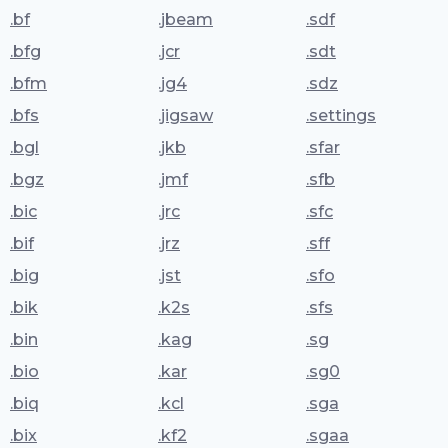
.bf
.jbeam
.sdf
.bfg
.jcr
.sdt
.bfm
.jg4
.sdz
.bfs
.jigsaw
.settings
.bgl
.jkb
.sfar
.bgz
.jmf
.sfb
.bic
.jrc
.sfc
.bif
.jrz
.sff
.big
.jst
.sfo
.bik
.k2s
.sfs
.bin
.kag
.sg
.bio
.kar
.sg0
.biq
.kcl
.sga
.bix
.kf2
.sgaa