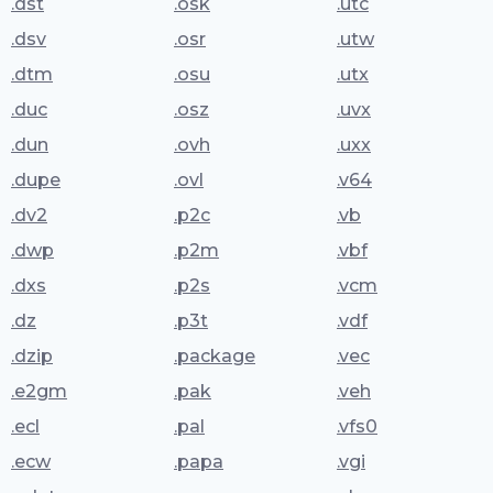
.dst
.osk
.utc
.dsv
.osr
.utw
.dtm
.osu
.utx
.duc
.osz
.uvx
.dun
.ovh
.uxx
.dupe
.ovl
.v64
.dv2
.p2c
.vb
.dwp
.p2m
.vbf
.dxs
.p2s
.vcm
.dz
.p3t
.vdf
.dzip
.package
.vec
.e2gm
.pak
.veh
.ecl
.pal
.vfs0
.ecw
.papa
.vgi