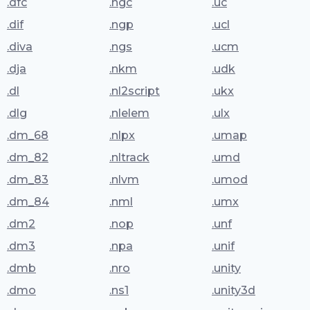
.dfc
.ngc
.uc
.dif
.ngp
.ucl
.diva
.ngs
.ucm
.dja
.nkm
.udk
.dl
.nl2script
.ukx
.dlg
.nlelem
.ulx
.dm_68
.nlpx
.umap
.dm_82
.nltrack
.umd
.dm_83
.nlvm
.umod
.dm_84
.nml
.umx
.dm2
.nop
.unf
.dm3
.npa
.unif
.dmb
.nro
.unity
.dmo
.ns1
.unity3d