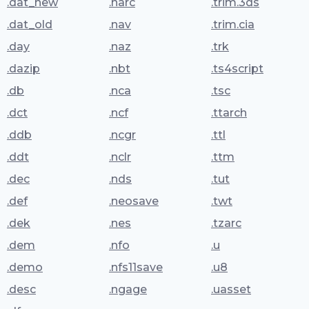
.dat_new
.narc
.trim.3ds
.dat_old
.nav
.trim.cia
.day
.naz
.trk
.dazip
.nbt
.ts4script
.db
.nca
.tsc
.dct
.ncf
.ttarch
.ddb
.ncgr
.ttl
.ddt
.nclr
.ttm
.dec
.nds
.tut
.def
.neosave
.twt
.dek
.nes
.tzarc
.dem
.nfo
.u
.demo
.nfs11save
.u8
.desc
.ngage
.uasset