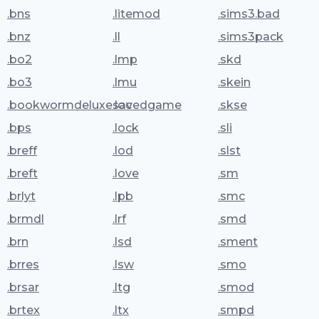
.bns
.litemod
.sims3.bad
.bnz
.ll
.sims3pack
.bo2
.lmp
.skd
.bo3
.lmu
.skein
.bookwormdeluxesavedgame
.loc
.skse
.bps
.lock
.sli
.breff
.lod
.slst
.breft
.love
.sm
.brlyt
.lpb
.smc
.brmdl
.lrf
.smd
.brn
.lsd
.sment
.brres
.lsw
.smo
.brsar
.ltg
.smod
.brtex
.ltx
.smpd